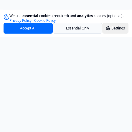
We use
essential
cookies (required) and
analytics
cookies (optional).
Privacy Policy
·
Cookie Policy
Accept All
Essential Only
Settings
Track your investments with confidence and
clarity.
PRODUCT