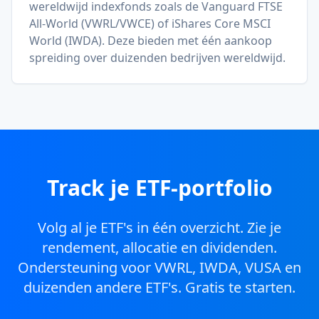
wereldwijd indexfonds zoals de Vanguard FTSE
All-World (VWRL/VWCE) of iShares Core MSCI
World (IWDA). Deze bieden met één aankoop
spreiding over duizenden bedrijven wereldwijd.
Track je ETF-portfolio
Volg al je ETF's in één overzicht. Zie je
rendement, allocatie en dividenden.
Ondersteuning voor VWRL, IWDA, VUSA en
duizenden andere ETF's. Gratis te starten.