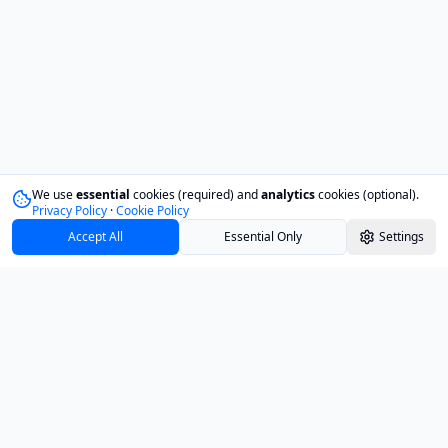
We use
essential
cookies (required) and
analytics
cookies (optional).
Privacy Policy
·
Cookie Policy
Accept All
Essential Only
Settings
Track your investments with confidence and