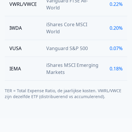
Vanguard FTSE All-
VWRL/VWCE
0.22%
World
iShares Core MSCI
IWDA
0.20%
World
VUSA
Vanguard S&P 500
0.07%
iShares MSCI Emerging
IEMA
0.18%
Markets
TER = Total Expense Ratio, de jaarlijkse kosten. VWRL/VWCE
zijn dezelfde ETF (distribuerend vs accumulerend).